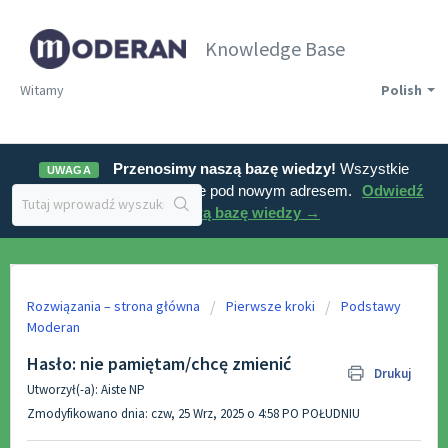
Knowledge Base
Witamy
Polish
Przenosimy naszą bazę wiedzy!
Wszystkie
UWAGA
artykuły znajdziesz wkrótce pod nowym adresem.
Odwiedź
naszą nową bazę wiedzy →
Rozwiązania – strona główna
Pierwsze kroki
Podstawy
Moderan
Hasło: nie pamiętam/chcę zmienić
Drukuj
Utworzył(-a): Aiste NP
Zmodyfikowano dnia: czw, 25 Wrz, 2025 o 4:58 PO POŁUDNIU