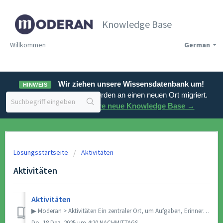
Knowledge Base
Willkommen
German
Wir ziehen unsere Wissensdatenbank um!
HINWEIS
Unsere Support-Artikel werden an einen neuen Ort migriert.
Besuchen Sie unsere neue Knowledge Base →
Lösungsstartseite
Aktivitäten
Aktivitäten
Aktivitäten
▶ Moderan > Aktivitäten Ein zentraler Ort, um Aufgaben, Erinnerungen, Dokumente und Interaktionen zu verfolgen. Das Modul „Aktivitäten“ fasst all...
Do, 18 Dez, 2025 um 4:20 NACHMITTAGS