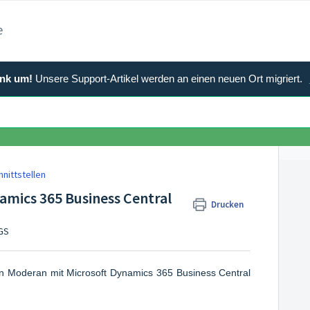
e
ank um!
Unsere Support-Artikel werden an einen neuen Ort migriert.
hnittstellen
amics 365 Business Central
Drucken
AGS
on Moderan mit Microsoft Dynamics 365 Business Central