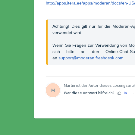
http://apps.itera.ee/apps/moderan/docs/en-US/
Achtung! Dies gilt nur für die Moderan-A
verwendet wird.
Wenn Sie Fragen zur Verwendung von Mod
sich bitte an den Online-Chat-
an 
support@moderan.freshdesk.com
Martin ist der Autor dieses Lösungsarti
M
War diese Antwort hilfreich?
Ja